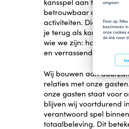
kansspel aan te bieden a
omgaan.
betrouwbaar alternatief 
activiteiten. Die maatsch
Door op 'Alles
beschreven in 
je terug als kompas in a
onze cookies e
de link naar 
wie we zijn: hartelijk, b
en verrassend.
In
Wij bouwen aan duurzam
relaties met onze gasten
onze gasten staat voor
blijven wij voortdurend i
verantwoord spel binnen
totaalbeleving. Dit bete