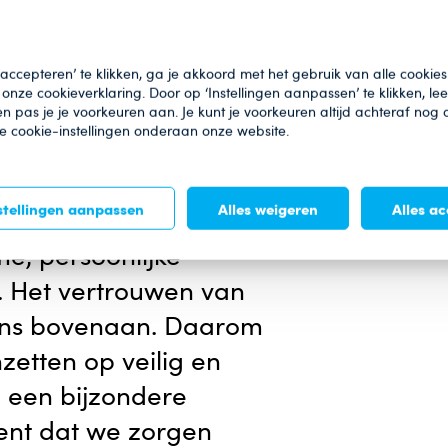
ls aantrekkelijk en
voor illegale
appelijke opdracht zie
 accepteren’ te klikken, ga je akkoord met het gebruik van alle cookies
onze cookieverklaring. Door op ‘Instellingen aanpassen’ te klikken, le
lles wat we doen en in
n pas je je voorkeuren aan. Je kunt je voorkeuren altijd achteraf nog
de cookie-instellingen onderaan onze website.
etrouwbaar, betrokken
stellingen aanpassen
Alles weigeren
Alles a
e, persoonlijke
. Het vertrouwen van
 ons bovenaan. Daarom
nzetten op veilig en
 een bijzondere
kent dat we zorgen