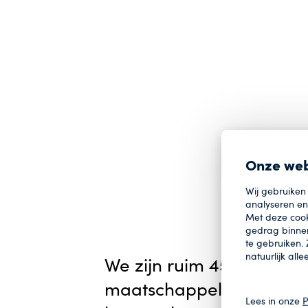
Onze web
Wij gebruiken
analyseren en 
Met deze cook
gedrag binnen
te gebruiken.
natuurlijk all
We zijn ruim 45 jaar gel
maatschappelijke behoe
Lees in onze
P