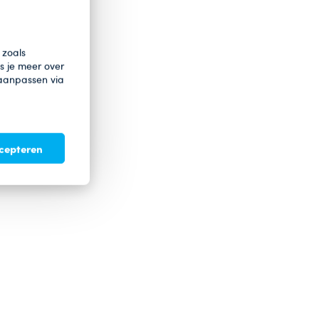
 zoals
es je meer over
 aanpassen via
ccepteren