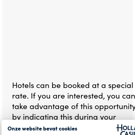
Hotels can be booked at a special
rate. If you are interested, you ca
take advantage of this opportunit
by indicating this during your
registration.
Onze website bevat cookies