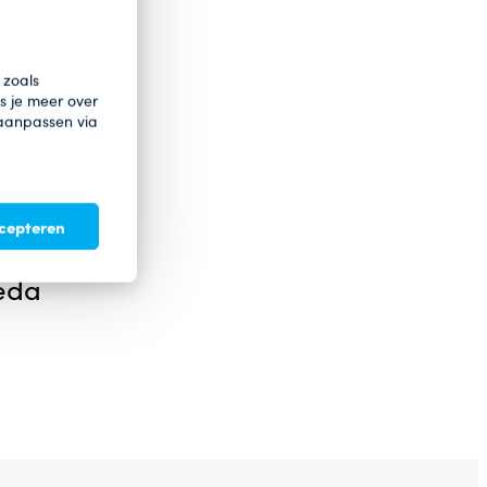
pants
 zoals
es je meer over
 aanpassen via
ccepteren
reda