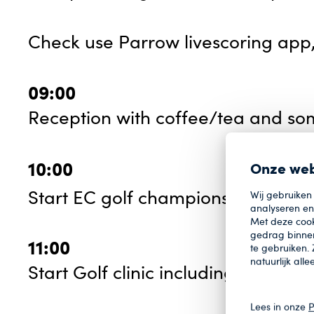
Check use Parrow livescoring app, 
09:00
Reception with coffee/tea and so
10:00
Onze web
nd
Start EC golf championship 2
day
Wij gebruiken
analyseren en 
Met deze cook
gedrag binnen
11:00
te gebruiken.
natuurlijk all
Start Golf clinic including lunch
Lees in onze
P