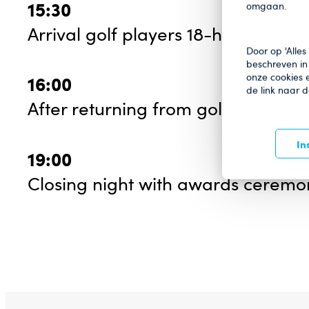
15:30
omgaan.
Arrival golf players 18-hole EC Go
Door op 'Alles
beschreven in 
onze cookies e
16:00
de link naar 
After returning from golfing on the
In
19:00
Closing night with awards ceremo