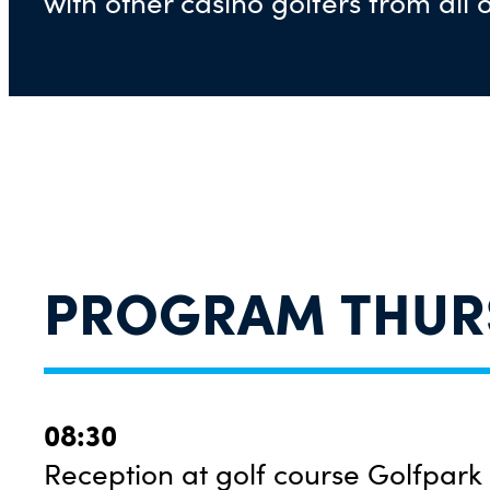
with other casino golfers from all 
PROGRAM
THUR
08:30
Reception at golf course Golfpark