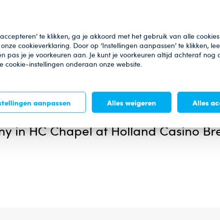
lf championship and Golf clinic partici
 accepteren’ te klikken, ga je akkoord met het gebruik van alle cookies
onze cookieverklaring. Door op ‘Instellingen aanpassen’ te klikken, le
n pas je je voorkeuren aan. Je kunt je voorkeuren altijd achteraf nog
de cookie-instellingen onderaan onze website.
 terrace for a drink and a bite to eat
stellingen aanpassen
Alles weigeren
Alles a
ny in HC Chapel at Holland Casino B